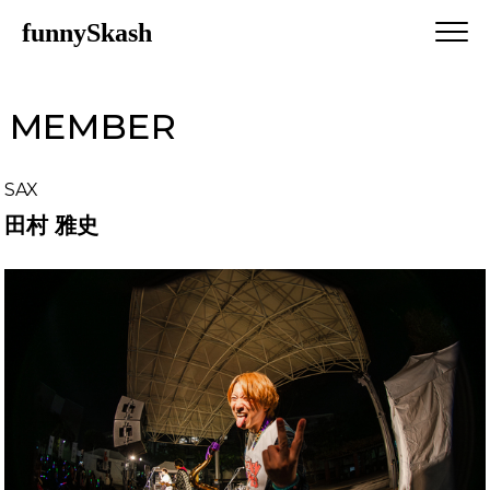
funnySkash
MEMBER
SAX
田村 雅史