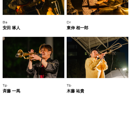
Ba
Dr
安田 琢人
東伸 相一郎
Tp
Tb
斉藤 一馬
木藤 祐貴